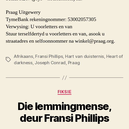
Praag Uitgewery
TymeBank rekeningnommer: 53002057305
Verwysing: U voorletters en van
Stuur terselfdertyd u voorletters en van, asook u
straatadres en selfoonnommer na winkel@praag.org.
Afrikaans
,
Fransi Phillips
,
Hart van duisternis
,
Heart of
Sleutelwoorde
darkness
,
Joseph Conrad
,
Praag
Kategorieë
FIKSIE
Die lemmingmense,
deur Fransi Phillips