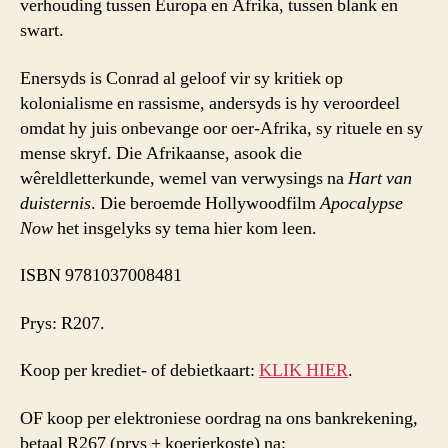
verhouding tussen Europa en Afrika, tussen blank en
swart.
Enersyds is Conrad al geloof vir sy kritiek op
kolonialisme en rassisme, andersyds is hy veroordeel
omdat hy juis onbevange oor oer-Afrika, sy rituele en sy
mense skryf. Die Afrikaanse, asook die
wêreldletterkunde, wemel van verwysings na
Hart van
duisternis
. Die beroemde Hollywoodfilm
Apocalypse
Now
het insgelyks sy tema hier kom leen.
ISBN 9781037008481
Prys: R207.
Koop per krediet- of debietkaart:
KLIK HIER
.
OF koop per elektroniese oordrag na ons bankrekening,
betaal R267 (prys + koerierkoste) na: