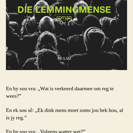
En hy sou vra: „Wat is verkeerd daarmee om reg te
wees?”
En ek sou sê: „Ek dink mens moet soms jou bek hou, al
is jy reg.”
En hy sou vra: „Volgens watter wet?”