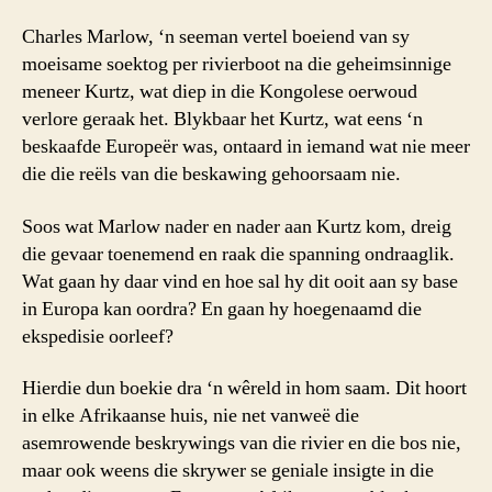
Charles Marlow, ‘n seeman vertel boeiend van sy
moeisame soektog per rivierboot na die geheimsinnige
meneer Kurtz, wat diep in die Kongolese oerwoud
verlore geraak het. Blykbaar het Kurtz, wat eens ‘n
beskaafde Europeër was, ontaard in iemand wat nie meer
die die reëls van die beskawing gehoorsaam nie.
Soos wat Marlow nader en nader aan Kurtz kom, dreig
die gevaar toenemend en raak die spanning ondraaglik.
Wat gaan hy daar vind en hoe sal hy dit ooit aan sy base
in Europa kan oordra? En gaan hy hoegenaamd die
ekspedisie oorleef?
Hierdie dun boekie dra ‘n wêreld in hom saam. Dit hoort
in elke Afrikaanse huis, nie net vanweë die
asemrowende beskrywings van die rivier en die bos nie,
maar ook weens die skrywer se geniale insigte in die