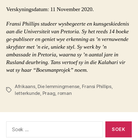
Verskyningsdatum: 11 November 2020.
Fransi Phillips studeer wysbegeerte en kunsgeskiedenis
aan die Universiteit van Pretoria. Sy het reeds 14 boeke
ge-publiseer en geniet wye erkenning as ’n vernuwende
skryfster met ’n eie, unieke styl. Sy werk by ’n
ambassade in Pretoria, waarna sy ’n aantal jare in
Rusland deurbring. Tans vertoef sy in die Kalahari vir
wat sy haar “Boesmanprojek” noem.
Afrikaans
,
Die lemmingmense
,
Fransi Phillips
,
Sleutelwoorde
letterkunde
,
Praag
,
roman
Soek
vir: