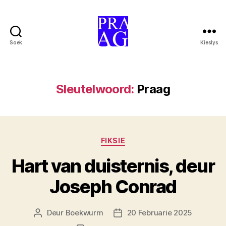
Soek
Kieslys
Praag-
uitgewery
Sleutelwoord:
Praag
Kategorieë
FIKSIE
Hart van duisternis, deur
Joseph Conrad
Deur
Boekwurm
20 Februarie 2025
Artikelouteur
Artikeldatum