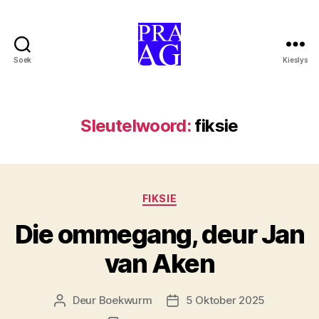
Soek
Kieslys
Praag-
uitgewery
Sleutelwoord:
fiksie
Kategorieë
FIKSIE
Die ommegang, deur Jan
van Aken
Deur
Boekwurm
5 Oktober 2025
Artikelouteur
Artikeldatum