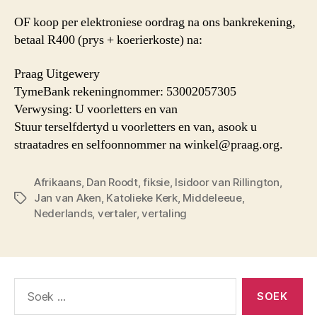
OF koop per elektroniese oordrag na ons bankrekening,
betaal R400 (prys + koerierkoste) na:
Praag Uitgewery
TymeBank rekeningnommer: 53002057305
Verwysing: U voorletters en van
Stuur terselfdertyd u voorletters en van, asook u
straatadres en selfoonnommer na winkel@praag.org.
Afrikaans
,
Dan Roodt
,
fiksie
,
Isidoor van Rillington
,
Jan van Aken
,
Katolieke Kerk
,
Middeleeue
,
Sleutelwoorde
Nederlands
,
vertaler
,
vertaling
Soek
vir: