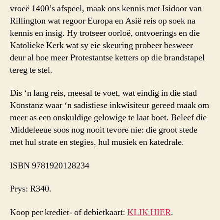
vroeë 1400’s afspeel, maak ons kennis met Isidoor van
Rillington wat regoor Europa en Asië reis op soek na
kennis en insig. Hy trotseer oorloë, ontvoerings en die
Katolieke Kerk wat sy eie skeuring probeer besweer
deur al hoe meer Protestantse ketters op die brandstapel
tereg te stel.
Dis ‘n lang reis, meesal te voet, wat eindig in die stad
Konstanz waar ‘n sadistiese inkwisiteur gereed maak om
meer as een onskuldige gelowige te laat boet. Beleef die
Middeleeue soos nog nooit tevore nie: die groot stede
met hul strate en stegies, hul musiek en katedrale.
ISBN 9781920128234
Prys: R340.
Koop per krediet- of debietkaart:
KLIK HIER
.