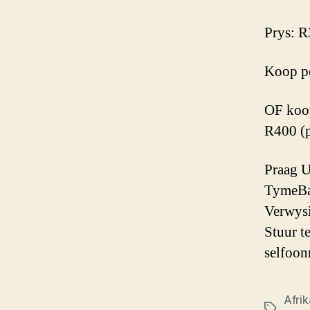
Prys: R
Koop pe
OF koop
R400 (p
Praag 
TymeBa
Verwysi
Stuur te
selfoo
Afri
Sleutelw