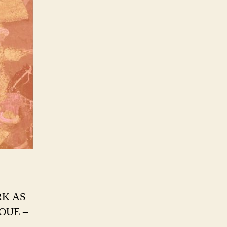
RK AS
OUE –