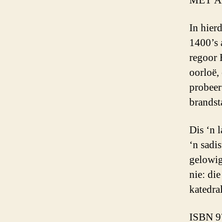
MET A
In hier
1400’s 
regoor 
oorloë,
probeer
brandsta
Dis ‘n 
‘n sadi
gelowig
nie: die
katedral
ISBN 9