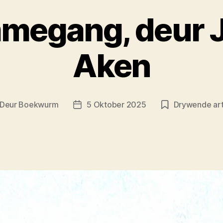
megang, deur 
Aken
Deur
Boekwurm
5 Oktober 2025
Drywende art
tikelouteur
Artikeldatum