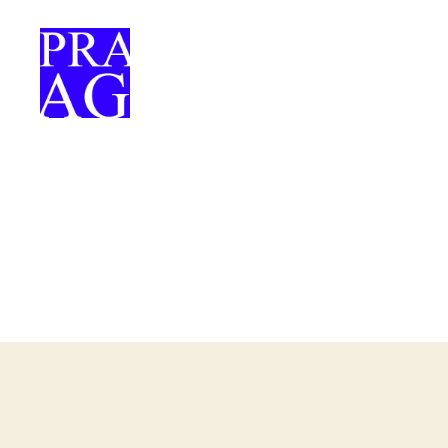
Praag-
uitgewery