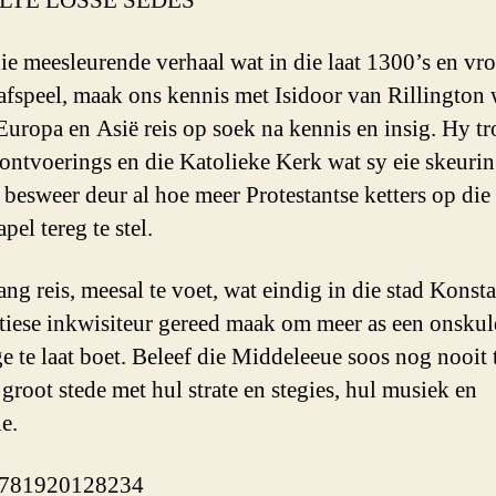
LTE LOSSE SEDES
die meesleurende verhaal wat in die laat 1300’s en vr
afspeel, maak ons kennis met Isidoor van Rillington 
Europa en Asië reis op soek na kennis en insig. Hy tr
 ontvoerings en die Katolieke Kerk wat sy eie skeuri
 besweer deur al hoe meer Protestantse ketters op die
pel tereg te stel.
lang reis, meesal te voet, wat eindig in die stad Konst
stiese inkwisiteur gereed maak om meer as een onsku
e te laat boet. Beleef die Middeleeue soos nog nooit 
 groot stede met hul strate en stegies, hul musiek en
e.
781920128234