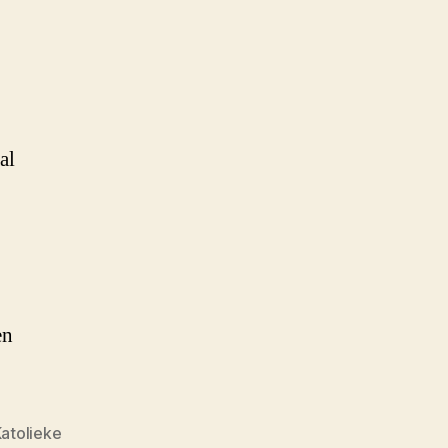
al
en
atolieke