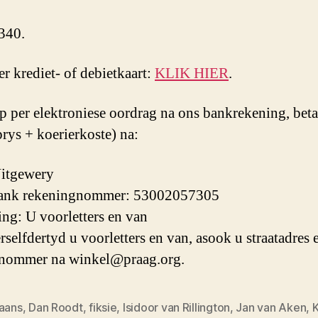
340.
r krediet- of debietkaart:
KLIK HIER
.
 per elektroniese oordrag na ons bankrekening, beta
rys + koerierkoste) na:
Uitgewery
nk rekeningnommer: 53002057305
ng: U voorletters en van
rselfdertyd u voorletters en van, asook u straatadres 
nnommer na winkel@praag.org.
kaans
,
Dan Roodt
,
fiksie
,
Isidoor van Rillington
,
Jan van Aken
,
K
oorde