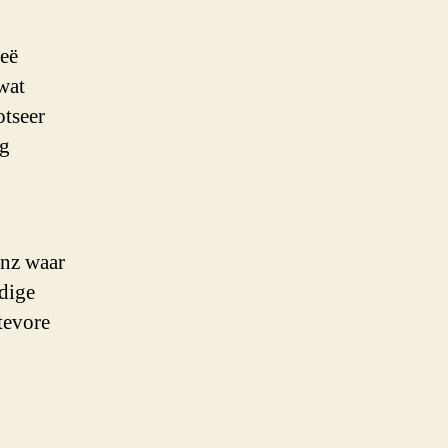
oeë
wat
otseer
ng
anz waar
ldige
tevore