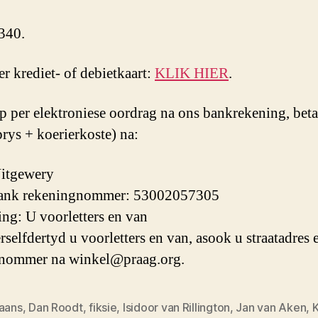
340.
r krediet- of debietkaart:
KLIK HIER
.
 per elektroniese oordrag na ons bankrekening, beta
rys + koerierkoste) na:
Uitgewery
nk rekeningnommer: 53002057305
ng: U voorletters en van
rselfdertyd u voorletters en van, asook u straatadres 
nnommer na winkel@praag.org.
kaans
,
Dan Roodt
,
fiksie
,
Isidoor van Rillington
,
Jan van Aken
,
K
oorde