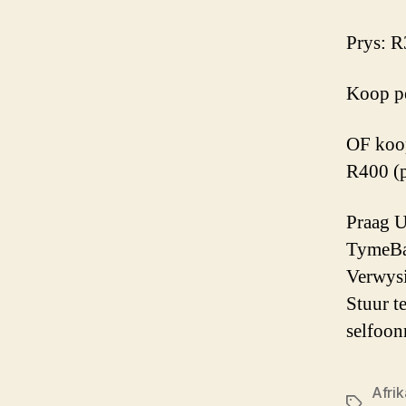
Prys: R
Koop pe
OF koop
R400 (p
Praag 
TymeBa
Verwysi
Stuur te
selfoo
Afri
Sleutelw