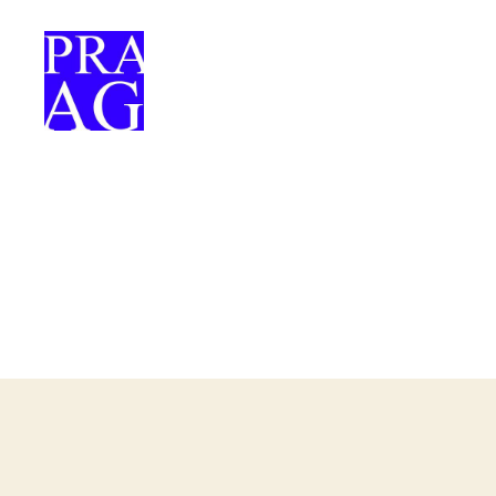
Praag-
uitgewery