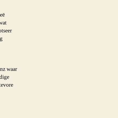
oeë
wat
otseer
ng
anz waar
ldige
tevore