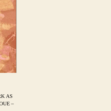
RK AS
OUE –