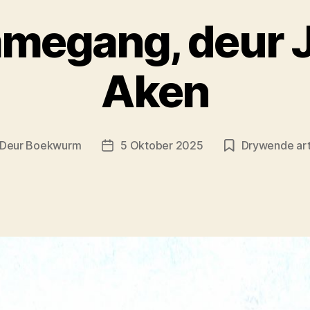
megang, deur 
Aken
Deur
Boekwurm
5 Oktober 2025
Drywende art
tikelouteur
Artikeldatum