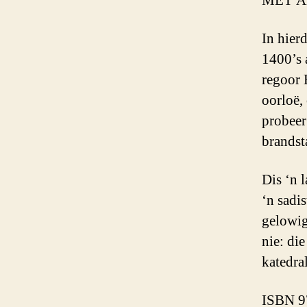
MET A
In hier
1400’s 
regoor 
oorloë,
probeer
brandsta
Dis ‘n 
‘n sadi
gelowig
nie: die
katedral
ISBN 9