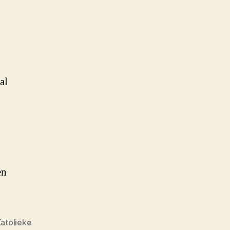
al
en
atolieke