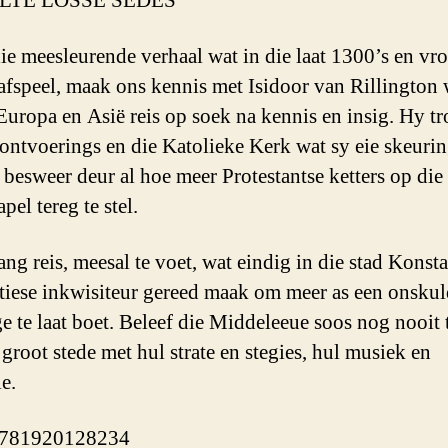
LTE LOSSE SEDES
die meesleurende verhaal wat in die laat 1300’s en vr
afspeel, maak ons kennis met Isidoor van Rillington 
Europa en Asië reis op soek na kennis en insig. Hy tr
 ontvoerings en die Katolieke Kerk wat sy eie skeuri
 besweer deur al hoe meer Protestantse ketters op die
pel tereg te stel.
lang reis, meesal te voet, wat eindig in die stad Konst
stiese inkwisiteur gereed maak om meer as een onsku
e te laat boet. Beleef die Middeleeue soos nog nooit 
 groot stede met hul strate en stegies, hul musiek en
e.
781920128234